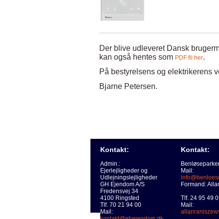
Der blive udleveret Dansk brugerma
kan også hentes som
.
PDF fil her
På bestyrelsens og elektrikerens 
Bjarne Petersen.
Kontakt:
Kontakt:
Admin.:
Benløseparken
Ejerlejligheder og
Mail:
Udlejningslejligheder
info@benloes
GH Ejendom A/S
Formand: Alla
Fredensvej 34
4100 Ringsted
Tlf. 24 95 49 
Tlf. 70 21 94 00
Mail:
Mail:
allanranisze
kontakt@ghejendom.dk