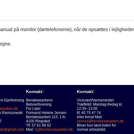
nual på monitor (dørtelefonerne), når de opsættes i lejlighede
vegne.
Kontakt:
Kontakt:
s Ejerforening
Benløseparkens
Vicevært/Varmemester:
Beboerforening
Træffetid: Mandag-fredag kl.
eparken.dk
For Lejer
12.30–13.00
n Raniszewski
Formand Helene Jensen
tlf. 40 75 47 74
Benløseparken 115, 1.tv.
eller benyt Mail:
07
4100 Ringsted
service@benloeseparken.dk
Tlf. 57 61 68 02
Bliver kun læst inden for
wski@gmail.com
Mail:
hj@benloeseparken.dk
normal arbejdstid.