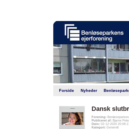
Intranet |
Foreningsweb.dk
Forside
Nyheder
Benløsepark
Dansk slutbr
Forening:
Benløseparkens
Publiceret af:
Bjarne Pete
Dato:
02-12-2020 20:08:1
Kategori:
Generelt