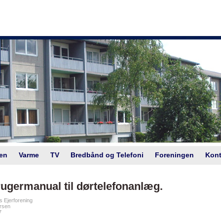
en
Varme
TV
Bredbånd og Telefoni
Foreningen
Kont
ugermanual til dørtelefonanlæg.
 Ejerforening
rsen
7