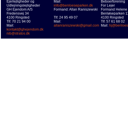
Ejerlejligheder og
Mail:
Beboerforening
Udlejningslejligheder
info@benloeseparken.dk
For Lejer
GH Ejendom A/S
Formand: Allan Raniszewski
Formand Helene
Fredensvej 34
Benløseparken 115
4100 Ringsted
Tlf. 24 95 49 07
4100 Ringsted
Tlf. 70 21 94 00
Mail:
Tlf. 57 61 68 02
Mail:
allanraniszewski@gmail.com
Mail:
hj@benloes
kontakt@ghejendom.dk
nib@stratos.dk