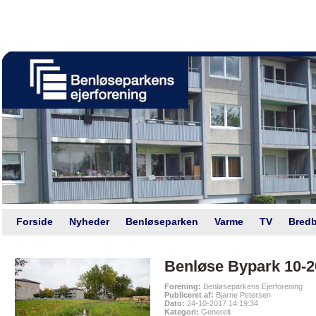
Intranet |
Foreningsweb.dk
Forside
Nyheder
Benløseparken
Varme
TV
Bredb
Benløse Bypark 10-2
Forening:
Benløseparkens Ejerforening
Publiceret af:
Bjarne Petersen
Dato:
24-10-2017 14:19:34
Kategori:
Generelt