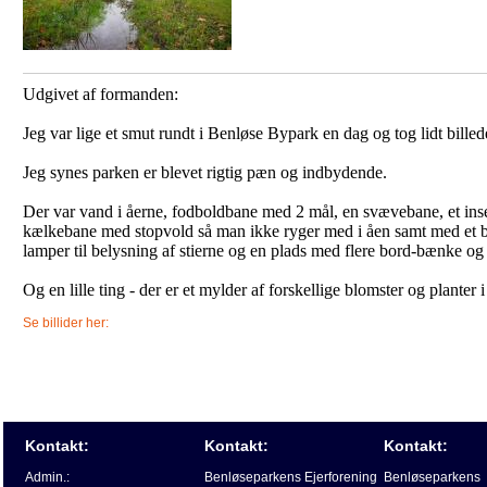
Udgivet af formanden:
Jeg var lige et smut rundt i Benløse Bypark en dag og tog lidt billed
Jeg synes parken er blevet rigtig pæn og indbydende.
Der var vand i åerne, fodboldbane med 2 mål, en svævebane, et insek
kælkebane med stopvold så man ikke ryger med i åen samt med et
lamper til belysning af stierne og en plads med flere bord-bænke og g
Og en lille ting - der er et mylder af forskellige blomster og plante
Se billider her:
Kontakt:
Kontakt:
Kontakt:
Admin.:
Benløseparkens Ejerforening
Benløseparkens